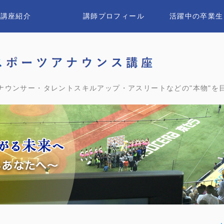
講座紹介
講師プロフィール
活躍中の卒業生
ユウ
ナウンサー・タレントスキルアップ・アスリートなどの"本物"を