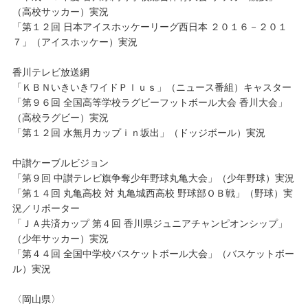
（高校サッカー）実況
「第１２回 日本アイスホッケーリーグ西日本 ２０１６－２０１
７」（アイスホッケー）実況
香川テレビ放送網
「ＫＢＮいきいきワイドＰｌｕｓ」（ニュース番組）キャスター
「第９６回 全国高等学校ラグビーフットボール大会 香川大会」
（高校ラグビー）実況
「第１２回 水無月カップｉｎ坂出」（ドッジボール）実況
中讃ケーブルビジョン
「第９回 中讃テレビ旗争奪少年野球丸亀大会」（少年野球）実況
「第１４回 丸亀高校 対 丸亀城西高校 野球部ＯＢ戦」（野球）実
況／リポーター
「ＪＡ共済カップ 第４回 香川県ジュニアチャンピオンシップ」
（少年サッカー）実況
「第４４回 全国中学校バスケットボール大会」（バスケットボー
ル）実況
〈岡山県〉