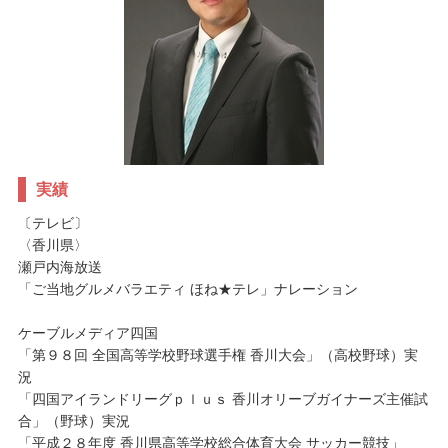
実績
〔テレビ〕
〈香川県〉
瀬戸内海放送
「ご当地グルメバラエティ ほね★テレ」ナレーション
ケーブルメディア四国
「第９８回 全国高等学校野球選手権 香川大会」（高校野球）実
況
「四国アイランドリーグｐｌｕｓ 香川オリーブガイナーズ主催試
合」（野球）実況
「平成２８年度 香川県高等学校総合体育大会 サッカー競技」