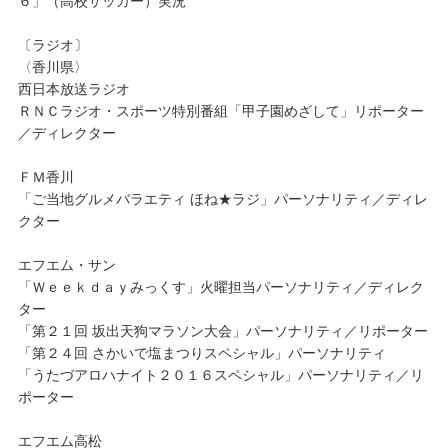
６」（高校サッカー）実況
〔ラジオ〕
〈香川県〉
西日本放送ラジオ
ＲＮＣラジオ・スポーツ特別番組「甲子園めざして」リポーター
／ディレクター
ＦＭ香川
「ご当地グルメバラエティ ほね★ラジ」パーソナリティ／ディレ
クター
エフエム・サン
「Ｗｅｅｋｄａｙみっくす」火曜担当パーソナリティ／ディレク
ター
「第２１回 坂出天狗マラソン大会」パーソナリティ／リポーター
「第２４回 さかいで塩まつりスペシャル」パーソナリティ
「うたづアロハナイト２０１６スペシャル」パーソナリティ／リ
ポーター
エフエム高松