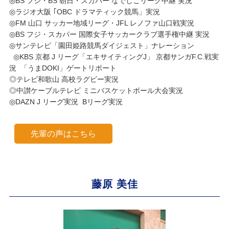
◎BS フジ・BS 朝日・スカパー なでしこリーグ中継 実況
◎ラジオ大阪 ｢OBC ドラマティック競馬」実況
◎FM 山口 サッカー地域リーグ・JFL レノファ山口戦実況
◎BS フジ・スカパー 国際女子サッカークラブ選手権中継 実況
◎サンテレビ「園田姫路競馬ダイジェスト」ナレーション
◎KBS 京都 J リーグ「エキサイティングJ」 京都サンガF.C.戦実
況 「うまDOKI」ゲートリポート
◎テレビ和歌山 高校ラグビー実況
◎中讃ケーブルテレビ ミニバスケットボール大会実況
◎DAZN J リーグ実況 Bリーグ実況
先輩の声はこちら
藤原 美佳