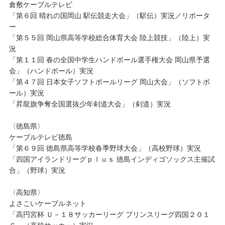
倉敷ケーブルテレビ
「第６回 晴れの国岡山 駅伝競走大会」（駅伝）実況／リポータ
ー
「第５５回 岡山県高等学校総合体育大会 陸上競技」（陸上）実
況
「第１１回 春の全国中学生ハンドボール選手権大会 岡山県予選
会」（ハンドボール）実況
「第４７回 日本女子ソフトボールリーグ 岡山大会」（ソフトボ
ール）実況
「昇龍旗争奪全国選抜少年剣道大会」（剣道）実況
〈徳島県〉
ケーブルテレビ徳島
「第６９回 徳島県高等学校春季野球大会」（高校野球）実況
「四国アイランドリーグｐｌｕｓ 徳島インディゴソックス主催試
合」（野球）実況
〈高知県〉
よさこいケーブルネット
「高円宮杯 Ｕ－１８サッカーリーグ プリンスリーグ四国２０１