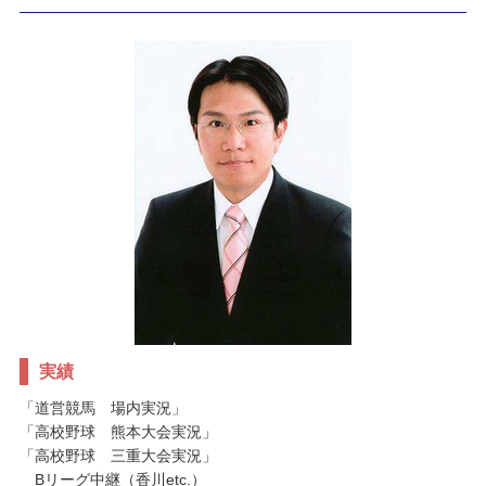
実績
「道営競馬 場内実況」
「高校野球 熊本大会実況」
「高校野球 三重大会実況」
Bリーグ中継（香川etc.）