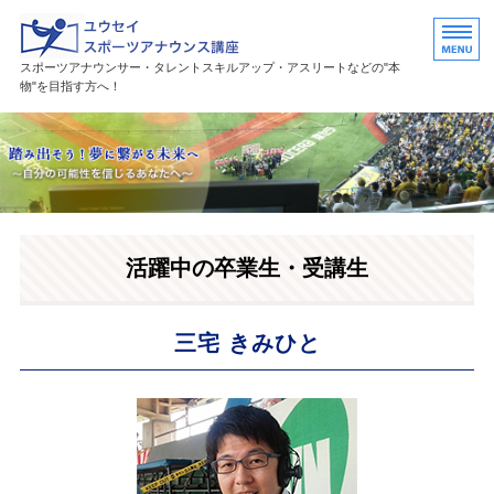
ユウセイスポーツアナウンススク
スポーツアナウンサー・タレントスキルアップ・アスリートなどの"本
物"を目指す方へ！
HOME
講座紹介
講師プロフィール
活躍中の卒業生・受講生
活躍中の卒業生・受講生
お問い合わせ
三宅 きみひと