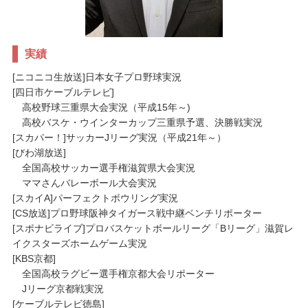
実績
[ニコニコ生放送]日本女子プロ野球実況
[四日市ケーブルテレビ]
高校野球三重県大会実況（平成15年～)
高校バスケ・ウインターカップ三重県予選、決勝戦実況
[スカパー！]サッカーJリーグ実況（平成21年～）
[びわ湖放送]
全国高校サッカー選手権滋賀県大会実況
ママさんバレーボール大会実況
[スカイA]パーフェクトボウリング実況
[CS放送]プロ野球阪神タイガース戦中継ベンチリポーター
[スポナビライブ]プロバスケットボールリーグ「Bリーグ」滋賀レ
イクスターズホームゲーム実況
[KBS京都]
全国高校ラグビー選手権京都大会リポーター
Jリーグ京都戦実況
[ケーブルテレビ徳島]