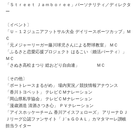
「Ｓｔｒｅｅｔ Ｊａｍｂｏｒｅｅ」パーソナリティ／ディレクタ
ー
〔イベント〕
「Ｕ－１２ジュニアフットサル大会 デイリースポーツカップ」Ｍ
Ｃ
「元メジャーリーガー藤川球児さんによる野球教室」 ＭＣ
「ふるさと恋愛応援プロジェクト はるこい〈婚活パーティ〉」
ＭＣ
「さぬき高松まつり 総おどり自由連」 ＭＣ
〔その他〕
「ボートレースまるがめ」 場内実況／競技情報アナウンス
「香川トヨペット」 テレビＣＭナレーション
「岡山県私学協会」 テレビＣＭナレーション
「漫歳酒造 清酒さつき心」 ＰＶナレーション
「アイスホッケーチーム 香川アイスフェローズ」 アリーナＤＪ
Ｊリーグ公認ファンサイト「Ｊ’ｓＧＯＡＬ」カマタマーレ讃岐
担当ライター