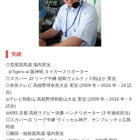
実績
◎荒尾競馬場 場内実況
◎Tigers-ai 阪神戦 タイガースリポーター
◎スカパー J2 リーグ中継 徳島ヴォルティス戦ほか 実況
◎奈良テレビ 高校野球奈良大会 実況 (2009 年～2016 年・18 試
合)
◎テレビ和歌山 高校野球和歌山大会 実況 (2009 年～2016 年・9
試合)
◎KBS 京都 高校ラグビー決勝 ベンチリポーター (3 年連続担当)
◎スカパーJ1 リーグ中継 ヴィッセル神戸、サンフレッチェ広島
戦他
◎園田・姫路競馬場 場内実況