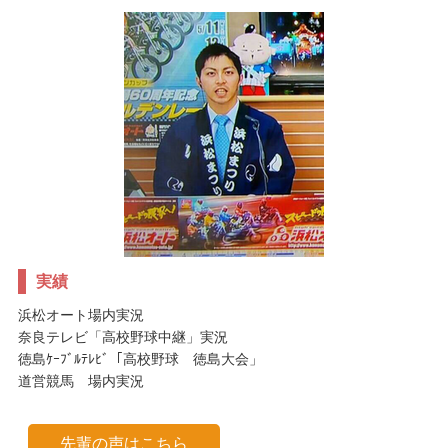
実績
浜松オート場内実況
奈良テレビ「高校野球中継」実況
徳島ｹｰﾌﾞﾙﾃﾚﾋﾞ「高校野球 徳島大会」
道営競馬 場内実況
先輩の声はこちら