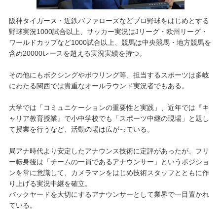
阪神タイガース・近鉄バファローズなどプロ野球をはじめとする
野球実況1000試合以上、サッカー実況はJリーグ・欧州リーグ・
ワールドカップなど1000試合以上、競馬は中央競馬・地方競馬を
含め20000レースを超える実況実績を持つ。
その他にもボクシングやボウリング等、担当するスポーツは多岐
にわたる関西では貴重なオールラウンド実況者でもある。
大学では「コミュニケーションの重要性と実践」、近年では『キ
ャリア教育授業』で小中学校でも「スポーツ中継の現場」と題し
て授業を行うなど、活動の場は広がっている。
局アナ時代より安定したアナウンス技術に定評があったが、フリ
ー転身後は「チームの一員であるアナウンサー」というポジショ
ンを常に意識して、カメラマンをはじめ技術スタッフとともに作
り上げる実況中継を確立。
バックヤードを大切にするアナウンサーとして業界で一目置かれ
ている。