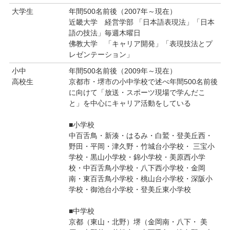
大学生
年間500名前後（2007年～現在）
近畿大学 経営学部 「日本語表現法」「日本
語の技法」毎週木曜日
佛教大学 「キャリア開発」「表現技法とプ
レゼンテーション」
小中
年間500名前後（2009年～現在）
高校生
京都市・堺市の小中学校で述べ年間500名前後
に向けて「放送・スポーツ現場で学んだこ
と」を中心にキャリア活動をしている
■小学校
中百舌鳥・新湊・はるみ・白鷲・登美丘西・
野田・平岡・津久野・竹城台小学校・ 三宝小
学校・黒山小学校・錦小学校・美原西小学
校・中百舌鳥小学校・八下西小学校・金岡
南・東百舌鳥小学校・桃山台小学校・深阪小
学校・御池台小学校・登美丘東小学校
■中学校
京都（東山・北野）堺（金岡南・八下・ 美