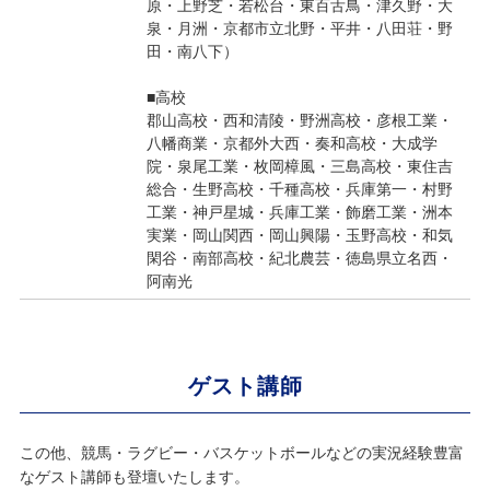
原・上野芝・若松台・東百舌鳥・津久野・大
泉・月洲・京都市立北野・平井・八田荘・野
田・南八下）
■高校
郡山高校・西和清陵・野洲高校・彦根工業・
八幡商業・京都外大西・奏和高校・大成学
院・泉尾工業・枚岡樟風・三島高校・東住吉
総合・生野高校・千種高校・兵庫第一・村野
工業・神戸星城・兵庫工業・飾磨工業・洲本
実業・岡山関西・岡山興陽・玉野高校・和気
閑谷・南部高校・紀北農芸・徳島県立名西・
阿南光
ゲスト講師
この他、競馬・ラグビー・バスケットボールなどの実況経験豊富
なゲスト講師も登壇いたします。