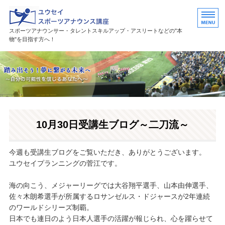
ユウセイスポーツアナウンススク
スポーツアナウンサー・タレントスキルアップ・アスリートなどの"本
物"を目指す方へ！
HOME
講座紹介
講師プロフィール
10月30日受講生ブログ～二刀流～
活躍中の卒業生・受講生
お問い合わせ
今週も受講生ブログをご覧いただき、ありがとうございます。
ユウセイプランニングの菅江です。
海の向こう、メジャーリーグでは大谷翔平選手、山本由伸選手、
佐々木朗希選手が所属するロサンゼルス・ドジャースが2年連続
のワールドシリーズ制覇。
日本でも連日のよう日本人選手の活躍が報じられ、心を躍らせて