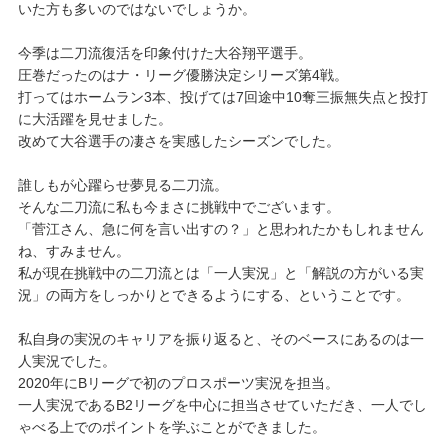
いた方も多いのではないでしょうか。
今季は二刀流復活を印象付けた大谷翔平選手。
圧巻だったのはナ・リーグ優勝決定シリーズ第4戦。
打ってはホームラン3本、投げては7回途中10奪三振無失点と投打
に大活躍を見せました。
改めて大谷選手の凄さを実感したシーズンでした。
誰しもが心躍らせ夢見る二刀流。
そんな二刀流に私も今まさに挑戦中でございます。
「菅江さん、急に何を言い出すの？」と思われたかもしれません
ね、すみません。
私が現在挑戦中の二刀流とは「一人実況」と「解説の方がいる実
況」の両方をしっかりとできるようにする、ということです。
私自身の実況のキャリアを振り返ると、そのベースにあるのは一
人実況でした。
2020年にBリーグで初のプロスポーツ実況を担当。
一人実況であるB2リーグを中心に担当させていただき、一人でし
ゃべる上でのポイントを学ぶことができました。