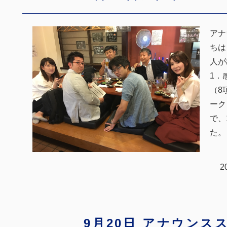
アナ
ちは
人が
1．
（8
ーク
で、
た。
2
9月20日 アナウンス