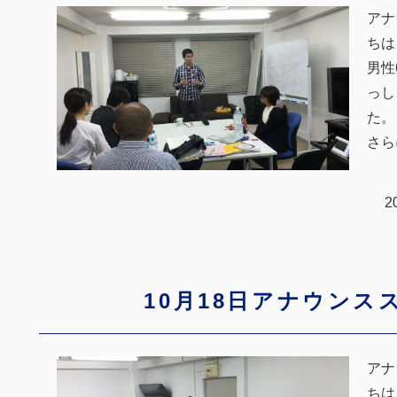
アナ
ちは
男性
っし
た。
さら
2
10月18日アナウンス
アナ
ちは