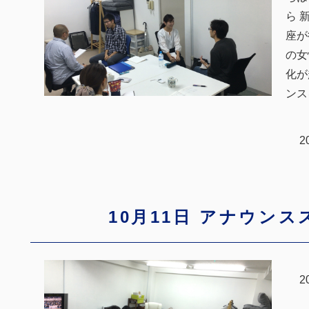
ら 
座が
の女
化が
ンス
2
10月11日 アナウン
2