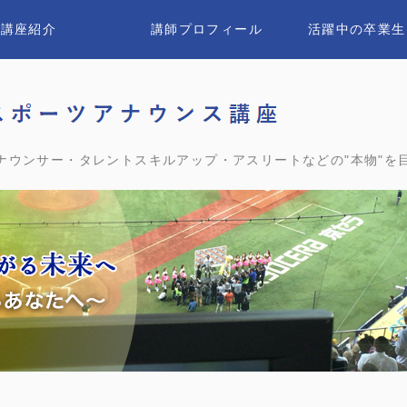
講座紹介
講師プロフィール
活躍中の卒業生
ユウ
ナウンサー・タレントスキルアップ・アスリートなどの"本物"を