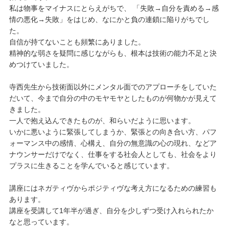
私は物事をマイナスにとらえがちで、 「失敗→自分を責める→感
情の悪化→失敗」をはじめ、なにかと負の連鎖に陥りがちでし
た。
自信が持てないことも頻繁にありました。
精神的な弱さを疑問に感じながらも、根本は技術の能力不足と決
めつけていました。
寺西先生から技術面以外にメンタル面でのアプローチをしていた
だいて、今まで自分の中のモヤモヤとしたものが何物かが見えて
きました。
一人で抱え込んできたものが、和らいだように思います。
いかに悪いように緊張してしまうか、緊張との向き合い方、パフ
ォーマンス中の感情、心構え、自分の無意識の心の現れ、などア
ナウンサーだけでなく、仕事をする社会人としても、社会をより
プラスに生きることを学んでいると感じています。
講座にはネガティヴからポジティヴな考え方になるための練習も
あります。
講座を受講して1年半が過ぎ、自分を少しずつ受け入れられたか
なと思っています。