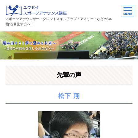
ユウセイスポーツアナウンススク
スポーツアナウンサー・タレントスキルアップ・アスリートなどの"本
物"を目指す方へ！
HOME
講座紹介
講師プロフィール
先輩の声
活躍中の卒業生・受講生
お問い合わせ
松下 翔