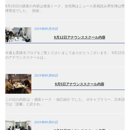
9月19日の講座の内容は感覚トーク、女性陣はニュース原稿読み男性陣は野
球実況でした。 技術...
2019年09月18日
9月12日アナウンススクール内容
今週も受講生ブログをご覧くださいましてありがとうございます。 9月12日
のアナウンススクールは...
2019年09月08日
9月5日アナウンススクール内容
この日の内容は ・感覚トーク ・他己紹介 でした。 ボキャブラリー、日本語
では「語彙」と訳され...
2019年09月03日