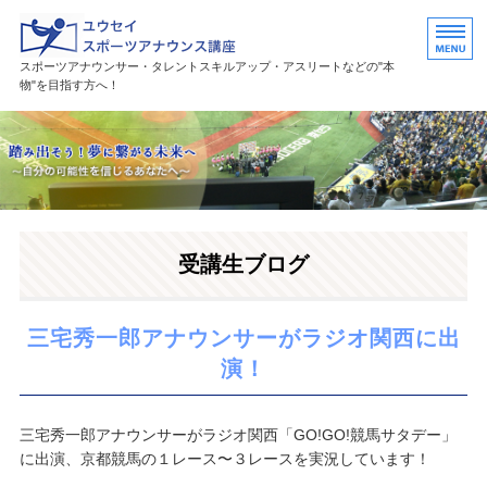
ユウセイスポーツアナウンススク
スポーツアナウンサー・タレントスキルアップ・アスリートなどの"本
物"を目指す方へ！
HOME
講座紹介
講師プロフィール
受講生ブログ
活躍中の卒業生・受講生
お問い合わせ
三宅秀一郎アナウンサーがラジオ関西に出
演！
三宅秀一郎アナウンサーがラジオ関西「GO!GO!競馬サタデー」
に出演、京都競馬の１レース〜３レースを実況しています！