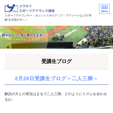
ユウセイスポーツアナウンススク
スポーツアナウンサー・タレントスキルアップ・アスリートなどの"本
物"を目指す方へ！
HOME
講座紹介
講師プロフィール
受講生ブログ
活躍中の卒業生・受講生
お問い合わせ
2月26日受講生ブログ～二人三脚～
解説の方との実況はまるで二人三脚。どのようにリズムを合わせ
るか。