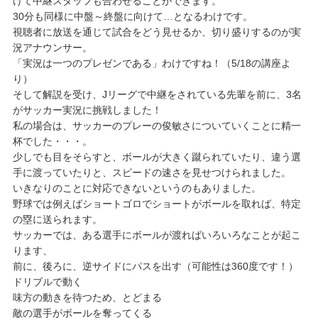
けて中継スタッフも合わせることができます。
30分も同様に中盤～終盤に向けて…となるわけです。
視聴者に放送を通じて試合をどう見せるか、切り盛りするのが実
況アナウンサー。
「実況は一つのプレゼンである」わけですね！（5/18の講座よ
り）
そして解説を受け、Jリーグで中継をされている先輩を前に、3名
がサッカー実況に挑戦しました！
私の場合は、サッカーのプレーの俊敏さについていくことに精一
杯でした・・・。
少しでも目をそらすと、ボールが大きく蹴られていたり、違う選
手に渡っていたりと、スピードの速さを見せつけられました。
いきなりのことに対応できないというのもありました。
野球では例えばショートゴロでショートがボールを取れば、特定
の塁に送られます。
サッカーでは、ある選手にボールが渡ればいろいろなことが起こ
ります、
前に、後ろに、逆サイドにパスを出す（可能性は360度です！）
ドリブルで動く
味方の動きを待つため、とどまる
敵の選手がボールを奪ってくる