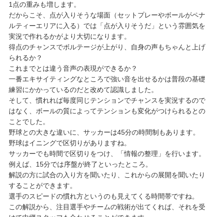
1点の重みも増します。
だからこそ、点が入りそうな場面（セットプレーやボールがペナ
ルティーエリアに入る）では「点が入りそうだ」という雰囲気を
実況で作れるかがより大切になります。
得点のチャンスでボルテージが上がり、自身の声もちゃんと上げ
られるか？
これまでとは違う音声の表現ができるか？
一番エキサイティングなところで強い音を出せるかは普段の基礎
練習にかかっているのだと改めて認識しました。
そして、慣れれば毎度同じテンションでチャンスを実況するので
はなく、ボールの質によってテンションも変化がつけられるとの
ことでした。
野球との大きな違いに、サッカーは45分の時間制もあります。
野球はイニングで区切りがありますね。
サッカーでも時間で区切りをつけ、「情報の整理」を行います。
例えば、15分では序盤が終了といったところ。
解説の方に試合の入り方を聞いたり、これからの展開を聞いたり
することができます。
選手のスピードの慣れ方というのも見えてくる時間帯ですね。
この解説から、注目選手やチームの戦術が出てくれば、それを受