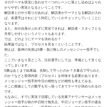
そのテーマを状況に合わせて一つのシーンに落とし込めばよりわ
かりやすい実況となるということです。
解説者とのやり取りがあれば、解説者がテーマとなる解説が入れ
ば、各選手はそれにどう対応していくかチェックしていくことに
なります。
また、自分自身がぶれずに実況できれば、解説者・スタッフとも
共有しやすいというメリットもあります。
では、どのようにテーマを決めるか？
結果論ではなく、プロセスを見る！ということです。
例えば、阪神の先発は5勝・負け無しのメッセンジャー投手でし
た。
ここでいきなり見どころ、注目選手にしては、準備として甘くな
ってしまいます。
5勝はあくまで結果論、先制して守ったのか？大量点で守られた
のか？などと投球内容（プロセス）を吟味する必要があります。
メッセンジャー投手対中日の相性などの相性も考えてみる。
そこに根拠としての数字も引っ張ってきてテーマが決められるの
です。
ちなみに、すでに実況で活躍している先輩アナウンサーはメッセ
ンジャー投手が前の中日戦で無失点、中日ジョーダン投手の過去