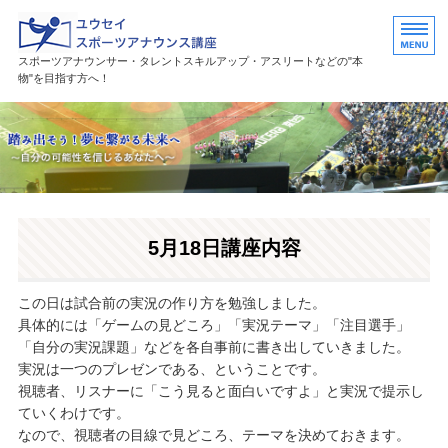
ユウセイスポーツアナウンススク
スポーツアナウンサー・タレントスキルアップ・アスリートなどの"本
物"を目指す方へ！
HOME
講座紹介
講師プロフィール
5月18日講座内容
活躍中の卒業生・受講生
お問い合わせ
この日は試合前の実況の作り方を勉強しました。
具体的には「ゲームの見どころ」「実況テーマ」「注目選手」
「自分の実況課題」などを各自事前に書き出していきました。
実況は一つのプレゼンである、ということです。
視聴者、リスナーに「こう見ると面白いですよ」と実況で提示し
ていくわけです。
なので、視聴者の目線で見どころ、テーマを決めておきます。