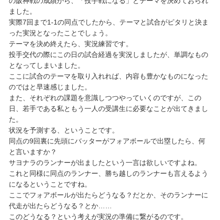
の阪神戦の成績から、「投手戦になる」とテーマを決めておられ
ました。
実際7回まで1-1の同点でしたから、テーマと試合がピタリと決ま
った実況となったことでしょう。
テーマを決め終えたら、実況練習です。
投手交代の際にこの日の試合経過を実況しましたが、単調なもの
となってしまいました。
ここに試合のテーマを取り入れれば、内容も豊かなものになった
のではと早速感じました。
また、それぞれの課題を意識しつつやっていくのですが、この
日、若手である私ともう一人の受講生に必要なことが出てきまし
た。
状況を予測する、ということです。
同点の9回裏に先頭にバッターがフォアボールで出塁したら、何
と言いますか？
サヨナラのランナーが出ましたという一言は欲しいですよね。
これと同様に同点のランナー、勝ち越しのランナーも言えるよう
になるということですね。
ここでフォアボールが出たらどうなる？だとか、そのランナーに
代走が出たらどうなる？とか……
このどうなる？という考えが実況の準備に繋がるのです。