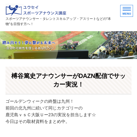
ユウセイスポーツアナウンススク
スポーツアナウンサー・タレントスキルアップ・アスリートなどの"本
物"を目指す方へ！
HOME
講座紹介
講師プロフィール
榑谷篤史アナウンサーがDAZN配信でサッ
活躍中の卒業生・受講生
カー実況！
お問い合わせ
ゴールデンウィークの終盤は九州！
前回の北九州に続いて同じカテゴリーの
鹿児島ｖｓＣ大阪Ｕー23の実況を担当します☆
今日はその取材資料をまとめ中。