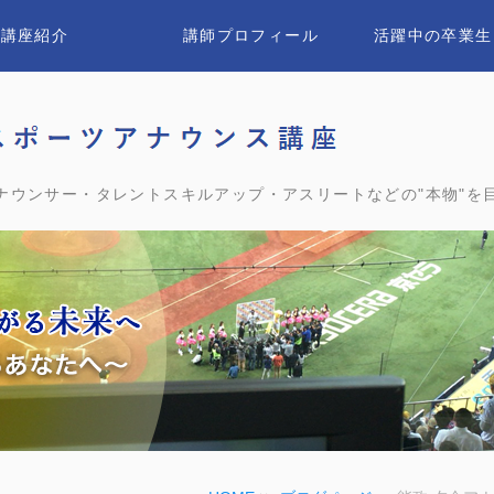
講座紹介
講師プロフィール
活躍中の卒業生
ユウ
ナウンサー・タレントスキルアップ・アスリートなどの"本物"を