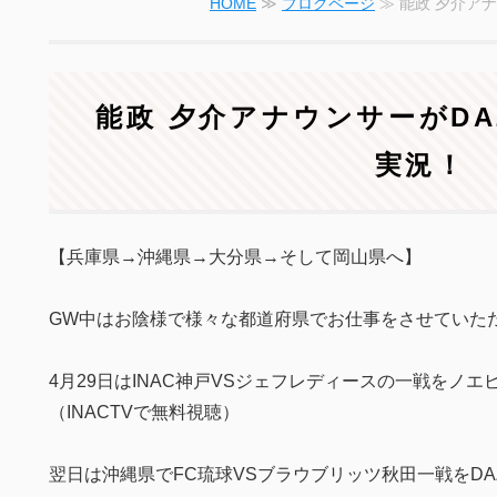
HOME
≫
ブログページ
≫ ­能政 
­能政 夕介アナウンサーが
実況！
【兵庫県→沖縄県→大分県→そして岡山県へ】
GW中はお陰様で様々な都道府県でお仕事をさせていた
4月29日はINAC神戸VSジェフレディースの一戦をノ
（INACTVで無料視聴）
翌日は沖縄県でFC琉球VSブラウブリッツ秋田一戦をDA