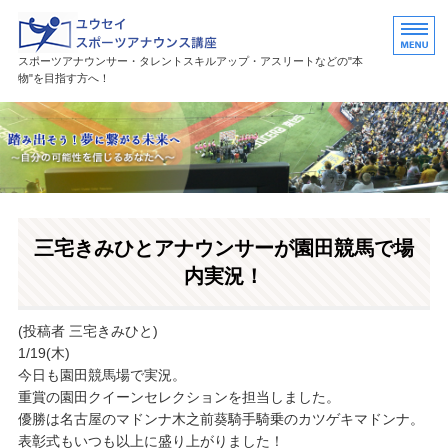
ユウセイスポーツアナウンススク
スポーツアナウンサー・タレントスキルアップ・アスリートなどの"本
物"を目指す方へ！
HOME
講座紹介
講師プロフィール
三宅きみひとアナウンサーが園田競馬で場
活躍中の卒業生・受講生
内実況！
お問い合わせ
(投稿者 三宅きみひと)
1/19(木)
今日も園田競馬場で実況。
重賞の園田クイーンセレクションを担当しました。
優勝は名古屋のマドンナ木之前葵騎手騎乗のカツゲキマドンナ。
表彰式もいつも以上に盛り上がりました！