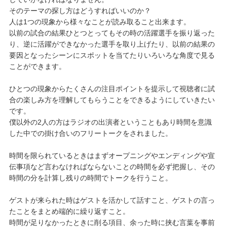
そのテーマの探し方はどうすればいいのか？
人は1つの現象から様々なことが読み取ること出来ます。
以前の試合の結果ひとつとってもその時の活躍選手を振り返った
り、逆に活躍ができなかった選手を取り上げたり、以前の結果の
要因となったシーンにスポットを当てたりいろいろな角度で見る
ことができます。
ひとつの現象からたくさんの注目ポイントを提示して視聴者に試
合の楽しみ方を理解してもらうことをできるようにしていきたい
です。
僕以外の2人の方はラジオの出演者ということもあり時間を意識
した中での掛け合いのフリートークをされました。
時間を限られているときはまずオープニングやエンディングや宣
伝事項など言わなければならないことの時間を必ず把握し、その
時間の分を計算し残りの時間でトークを行うこと。
ゲストが来られた時はゲストを活かして話すこと、ゲストの言っ
たことをまとめ端的に繰り返すこと。
時間が足りなかったときに削る項目、余った時に挟む言葉を事前