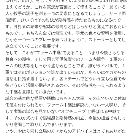
は打ったのか)。そしてその打者との２度目の対決は１打席目を踏
まえてどうか。これを実況が言葉として伝えることで、見ている
人が投手の調子を測る一つの要素にもなるでしょうし、リード面
(配球)、ひいてはその対決が期待感を持たせるものになるので
す。各打者の結果や配球の傾向などはしっかりと覚えておきたい
ものです。もちろん全ては無理でも、手元の色々な資料を活用し
ながら一つ一つのプレーを紐づけるように、ストーリーとして組
み立てていくことが重要です。
そして、これが“ファーム中継”であること。つまり今後さらなる
舞台への期待、そして同じ守備位置でのチーム内競争・１軍のチ
ームの現状等をしっかり盛り込むことです。誰がライバルで、１
軍ではそのポジションで誰が出ているのか。あるいはケガからの
復活を目指す選手もいます。各々チームでどういう立ち位置で今
後どういう活躍が期待されるのか、その期待感を与えられるよう
な中継を意識していきたいです。
試合の基本的な描写や勝敗はもちろん大事、その上でいかに付加
価値を付けられるか。ファーム中継は解説のいない一人喋り、そ
して実際の試合を見ていない“オフチューブ”と呼ばれる中継で
す。その方式の中で臨場感と期待感の両立、今後の担当でもしっ
かり意識して取り組んでまいります。
いや、やはり同じ立場の方々からのアドバイスはとてもありがた