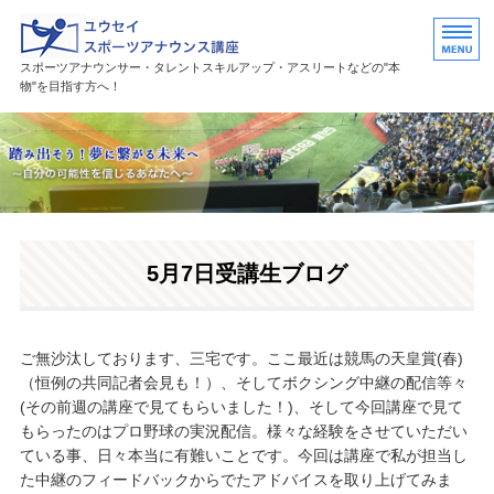
ユウセイスポーツアナウンススク
スポーツアナウンサー・タレントスキルアップ・アスリートなどの"本
物"を目指す方へ！
HOME
講座紹介
講師プロフィール
5月7日受講生ブログ
活躍中の卒業生・受講生
お問い合わせ
ご無沙汰しております、三宅です。ここ最近は競馬の天皇賞(春)
（恒例の共同記者会見も！）、そしてボクシング中継の配信等々
(その前週の講座で見てもらいました！)、そして今回講座で見て
もらったのはプロ野球の実況配信。様々な経験をさせていただい
ている事、日々本当に有難いことです。今回は講座で私が担当し
た中継のフィードバックからでたアドバイスを取り上げてみま