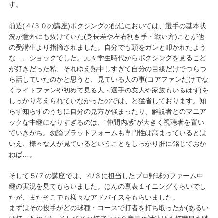
す。
前週(４/３０の講座)ボクシングの配信においては、選手の基本状
況が意外にも抜けていた(身長差や左右利き手・戦い方)ことが他
の受講生より指摘されました。自分でも頭をガンと叩かれたよう
な…、ショックでした。元々学生時代からボクシングを見ること
が好きだった私、それゆえ熱中しすぎて自分の目線だけでつらつ
ら話していたのかと思うと、見ている人の事(コアファンだけでな
くライトファンや初めて見る人・選手の友人や家族もいるはず)を
しっかり考えられていなかったのでは、と猛省しております。知
らず知らずのうちに自分の見方が強まったり、解説者とのマニア
ックな中継になりすぎるのは、“仲間内感”が大きく視聴者を置い
ていきがち。勿論プラットフォームも専門性は高まっているとは
いえ、様々な人が見ているということをしっかり肝に銘じておか
ねば…。
そして５/７の講座では、４/３に担当したプロ野球のファーム中
継の実況を見てもらいました。ほんの裏表１イニングくらいでし
たが、またそこでも様々なアドバイスをもらいました。
まずはその投手がどの球種・コースで打者を打ち取ったか(あるい