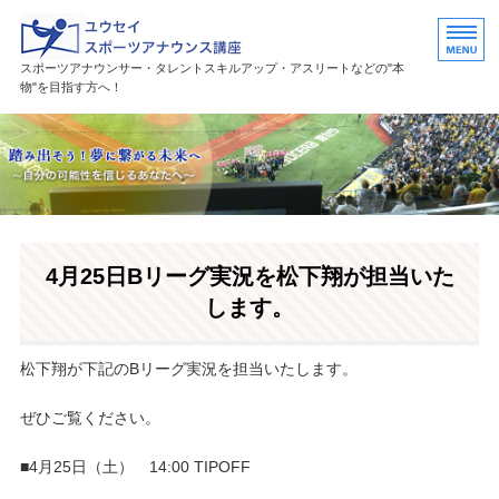
ユウセイスポーツアナウンススク
スポーツアナウンサー・タレントスキルアップ・アスリートなどの"本
物"を目指す方へ！
HOME
講座紹介
講師プロフィール
4月25日Bリーグ実況を松下翔が担当いた
活躍中の卒業生・受講生
します。
お問い合わせ
松下翔が下記のBリーグ実況を担当いたします。
ぜひご覧ください。
■4月25日（土） 14:00 TIPOFF