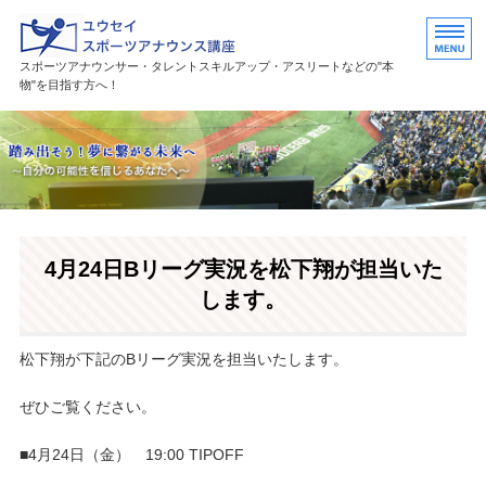
ユウセイスポーツアナウンススク
スポーツアナウンサー・タレントスキルアップ・アスリートなどの"本
物"を目指す方へ！
HOME
講座紹介
講師プロフィール
4月24日Bリーグ実況を松下翔が担当いた
活躍中の卒業生・受講生
します。
お問い合わせ
松下翔が下記のBリーグ実況を担当いたします。
ぜひご覧ください。
■4月24日（金） 19:00 TIPOFF