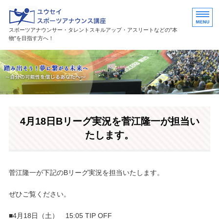
ユウセイスポーツアナウンススク
スポーツアナウンサー・タレントスキルアップ・アスリートなどの"本
物"を目指す方へ！
HOME
講座紹介
講師プロフィール
4月18日Bリーグ実況を菅江隆一が担当い
活躍中の卒業生・受講生
たします。
お問い合わせ
菅江隆一が下記のBリーグ実況を担当いたします。
ぜひご覧ください。
■4月18日（土） 15:05 TIP OFF