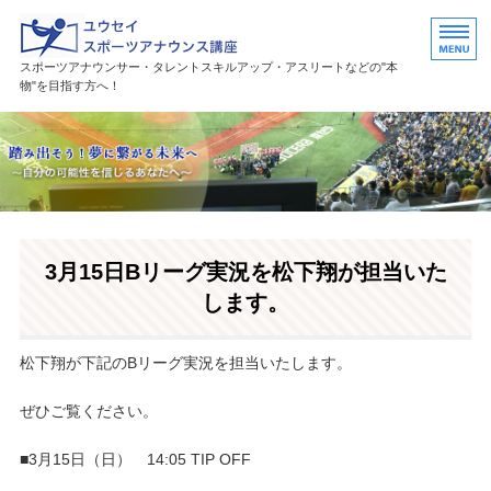
ユウセイスポーツアナウンススク
スポーツアナウンサー・タレントスキルアップ・アスリートなどの"本
物"を目指す方へ！
HOME
講座紹介
講師プロフィール
3月15日Bリーグ実況を松下翔が担当いた
活躍中の卒業生・受講生
します。
お問い合わせ
松下翔が下記のBリーグ実況を担当いたします。
ぜひご覧ください。
■3月15日（日） 14:05 TIP OFF