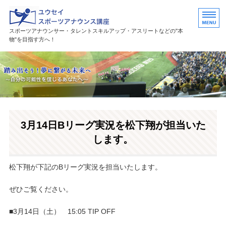
ユウセイスポーツアナウンススク
スポーツアナウンサー・タレントスキルアップ・アスリートなどの"本
物"を目指す方へ！
HOME
講座紹介
講師プロフィール
3月14日Bリーグ実況を松下翔が担当いた
活躍中の卒業生・受講生
します。
お問い合わせ
松下翔が下記のBリーグ実況を担当いたします。
ぜひご覧ください。
■3月14日（土） 15:05 TIP OFF