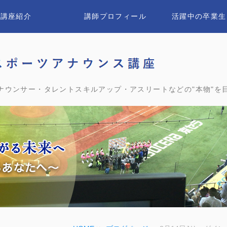
講座紹介
講師プロフィール
活躍中の卒業生
ユウ
ナウンサー・タレントスキルアップ・アスリートなどの"本物"を