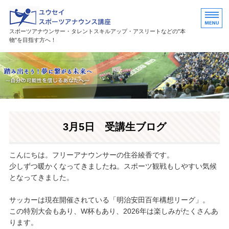
ユウセイスポーツアナウンススク
スポーツアナウンサー・タレントスキルアップ・アスリートなどの"本
物"を目指す方へ！
HOME
講座紹介
講師プロフィール
3月5日 受講生ブログ
活躍中の卒業生・受講生
お問い合わせ
こんにちは。フリーアナウンサーの住谷綾香です。
少しずつ暖かくなってきましたね。スポーツ観戦もしやすい気候
となってきました。
サッカーは現在開催されている「明治安田百年構想リーグ」。
この特別大会もあり、W杯もあり、2026年は楽しみがたくさんあ
ります。