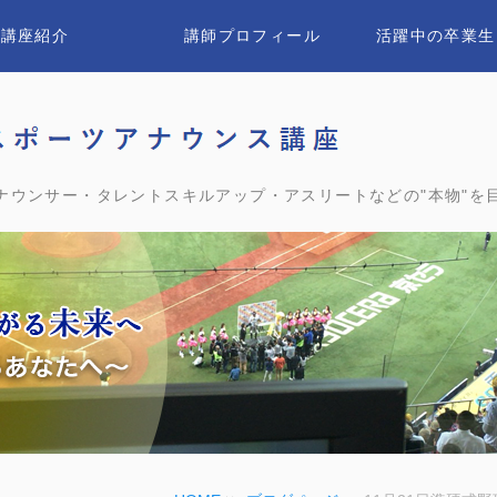
講座紹介
講師プロフィール
活躍中の卒業生
ユウ
ナウンサー・タレントスキルアップ・アスリートなどの"本物"を