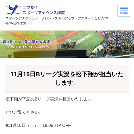
ユウセイスポーツアナウンススク
スポーツアナウンサー・タレントスキルアップ・アスリートなどの"本
物"を目指す方へ！
HOME
講座紹介
講師プロフィール
11月15日Bリーグ実況を松下翔が担当いた
活躍中の卒業生・受講生
します。
お問い合わせ
松下翔が下記のBリーグ実況を担当いたします。
ぜひご覧ください。
■11月15日（土） 18:05 TIP OFF