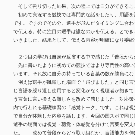
そして割り切った結果、次の陸上では自分ができるこ
初めて実況する競技では専門的な話をしたり、用語を
です。ですのでその分、選手が飛んだタイミングに合わ
で伝える。特に注目の選手は誰なのかを伝える。とでき
いきました。結果として、伝える内容が明確になり委縮
２つ目の学びは自身が反省する中で感じた「普段から
先に書いたように初めての競技ではより専門性の高い
います。それ故に自分の持っている言葉の数が勝負にな
例えば選手が跳躍した場面で「飛びました」と同じ言
じ言語を繰り返し使用すると変化がなく視聴者が飽きて
う言葉に言い換える難しさを改めて感じました。対応策
内で行われる基礎練習の「感覚トーク」です。これは視
で自分が体験した内容を話します。今回の国スポで同じ
選手の場面では視覚・聴覚・体感覚を分けて言葉を変え
た。 改めて普段からどう取り組むか、言語能力を伸