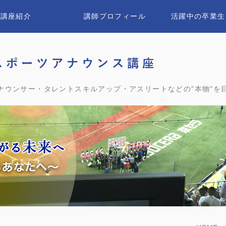
講座紹介
講師プロフィール
活躍中の卒業生
ユウ
ナウンサー・タレントスキルアップ・アスリートなどの"本物"を