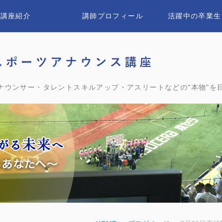
講座紹介
講師プロフィール
活躍中の卒業生
ユウ
ナウンサー・タレントスキルアップ・アスリートなどの"本物"を