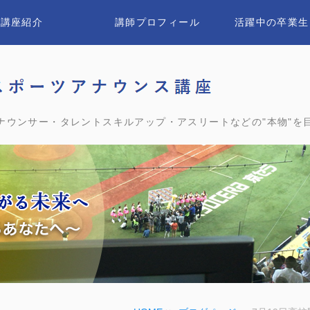
講座紹介
講師プロフィール
活躍中の卒業生
ユウ
ナウンサー・タレントスキルアップ・アスリートなどの"本物"を