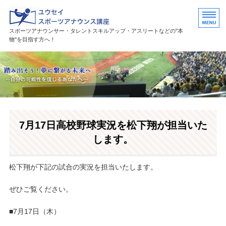
ユウセイスポーツアナウンススク
スポーツアナウンサー・タレントスキルアップ・アスリートなどの"本
物"を目指す方へ！
HOME
講座紹介
講師プロフィール
7月17日高校野球実況を松下翔が担当いた
活躍中の卒業生・受講生
します。
お問い合わせ
松下翔が下記の試合の実況を担当いたします。
ぜひご覧ください。
■7月17日（木）