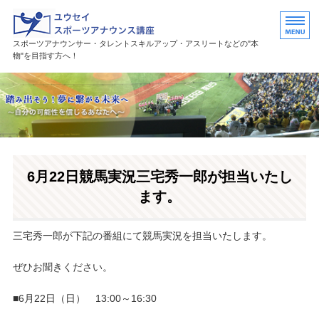
ユウセイスポーツアナウンススク
スポーツアナウンサー・タレントスキルアップ・アスリートなどの"本
物"を目指す方へ！
HOME
講座紹介
講師プロフィール
6月22日競馬実況三宅秀一郎が担当いたし
活躍中の卒業生・受講生
ます。
お問い合わせ
三宅秀一郎が下記の番組にて競馬実況を担当いたします。
ぜひお聞きください。
■6月22日（日） 13:00～16:30