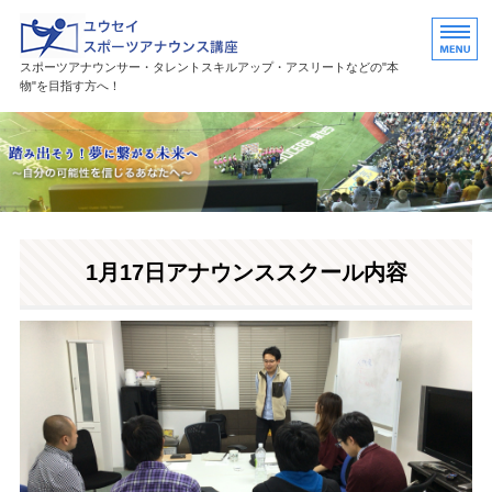
ユウセイスポーツアナウンススク
スポーツアナウンサー・タレントスキルアップ・アスリートなどの"本
物"を目指す方へ！
HOME
講座紹介
講師プロフィール
1月17日アナウンススクール内容
活躍中の卒業生・受講生
お問い合わせ