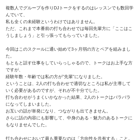
複数人でグループを作りDJトークをするのはレッスンでも数回学
んでいて、
私も全くの未経験というわけではありません。
ただ、これまで本番前の打ち合わせでは毎回先輩方に「ここはこ
うしましょう」と引っ張ってもらっていました。
今回はこのスクールに通い始めて3ヶ月弱の方とペアを組みまし
た。
もともと話す仕事をしていらっしゃるので、トークはお上手な方
ですが、
経験年数・年齢では私の方が”先輩”になりました。
ということは、2人の打ち合わせで適切なところは私が主導して
いく必要があるのですが、それが不十分でした。
打ち合わせがうまくいかなかった結果、2人のトークはバラバラ
になってしまいました。
お互いの話が単発になり、つながりも出てきません。
さらに話の内容にも影響して、中身のある・魅力のあるトークに
もなりませんでした。
打ち合わせにおいて最も重要なのは「方向性を共有する」こと。