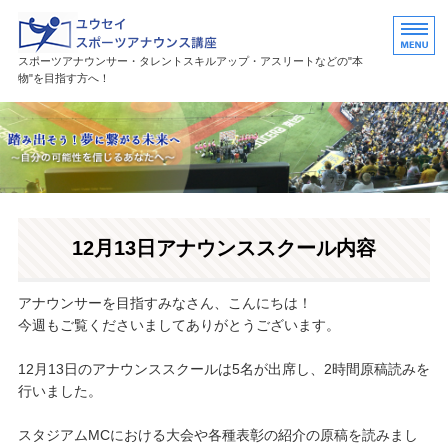
ユウセイスポーツアナウンススク
スポーツアナウンサー・タレントスキルアップ・アスリートなどの"本
物"を目指す方へ！
HOME
講座紹介
講師プロフィール
12月13日アナウンススクール内容
活躍中の卒業生・受講生
お問い合わせ
アナウンサーを目指すみなさん、こんにちは！
今週もご覧くださいましてありがとうございます。
12月13日のアナウンススクールは5名が出席し、2時間原稿読みを
行いました。
スタジアムMCにおける大会や各種表彰の紹介の原稿を読みまし