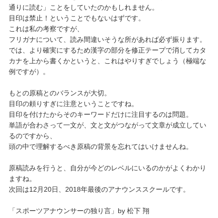
通りに読む」ことをしていたのかもしれません。
目印は禁止！ということでもないはずです。
これは私の考察ですが、
フリガナについて、読み間違いそうな所があれば必ず振ります。
では、より確実にするため漢字の部分を修正テープで消してカタ
カナを上から書くかというと、これはやりすぎでしょう（極端な
例ですが）。
もとの原稿とのバランスが大切。
目印の頼りすぎに注意ということですね。
目印を付けたからそのキーワードだけに注目するのは問題。
単語が合わさって一文が、文と文がつながって文章が成立してい
るのですから、
頭の中で理解するべき原稿の背景を忘れてはいけませんね。
原稿読みを行うと、自分が今どのレベルにいるのかがよくわかり
ますね。
次回は12月20日、2018年最後のアナウンススクールです。
「スポーツアナウンサーの独り言」by 松下 翔